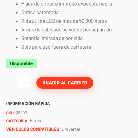
Placa de circuito impreso expuesta negra
Óptica patentada
Vida útil de LED de más de 50 000 horas
Arnés de cableado se vende por separado
Garantia limitada de por vida
Solo para uso fuera de carretera
Faros
Disponible
360
srs
AÑADIR AL CARRITO
6"
spot
INFORMACIÓN RÁPIDA
azul
SKU:
36202
/
Faros
CATEGORÍA:
par
VEHÍCULOS COMPATIBLES:
Universal
RIGID