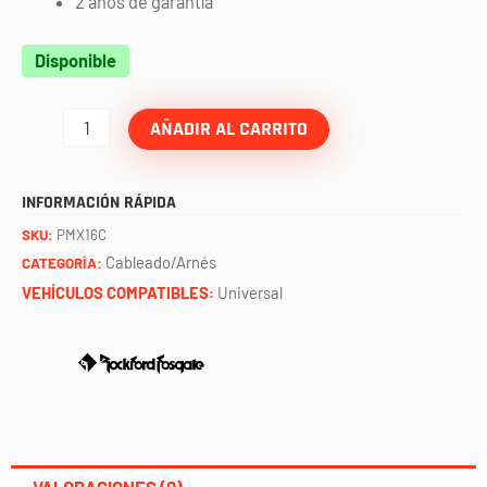
2 años de garantía
Extensión
Disponible
de
cable
AÑADIR AL CARRITO
16
pies
INFORMACIÓN RÁPIDA
para
SKU:
PMX16C
PMX-
Cableado/Arnés
CATEGORÍA:
1R
VEHÍCULOS COMPATIBLES:
Universal
Y
PMX-
0R
ROCKFORD
FOSGATE
cantidad