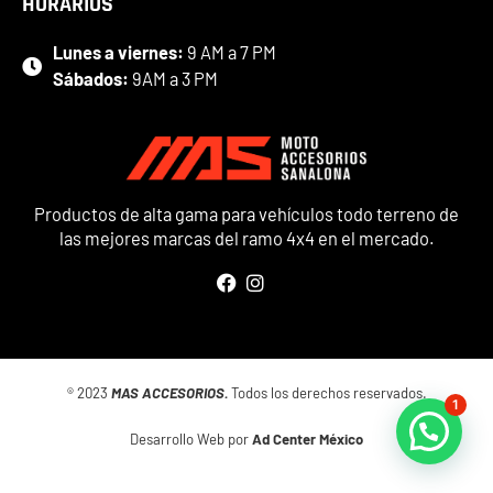
HORARIOS
Lunes a viernes:
9 AM a 7 PM
Sábados:
9AM a 3 PM
Productos de alta gama para vehículos todo terreno de
las mejores marcas del ramo 4x4 en el mercado.
® 2023
MAS ACCESORIOS.
Todos los derechos reservados.
1
Desarrollo Web por
Ad Center México