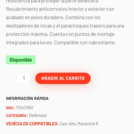
resistencia para proteger la parte delantera.
Recubrimiento anticorrosivo interior y exterior con
acabado en polvo duradero. Combina con los
deslizadores de rocas y el parachoques trasero para una
protección máxima. Cuenta con puntos de montaje
integrados para luces. Compatible con cabrestante.
Defensa
Disponible
delantera
amarilla
AÑADIR AL CARRITO
original
Maverick
INFORMACIÓN RÁPIDA
R
SKU:
715007691
can-
Defensas
CATEGORÍA:
am.
VEHÍCULOS COMPATIBLES:
Can-Am
,
Maverick R
cantidad