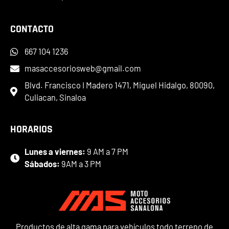
CONTACTO
667 104 1236
masaccesoriosweb@gmail.com
Blvd. Francisco I Madero 1471, Miguel Hidalgo, 80090,
Culiacan, Sinaloa
HORARIOS
Lunes a viernes:
9 AM a 7 PM
Sábados:
9AM a 3 PM
Productos de alta gama para vehículos todo terreno de