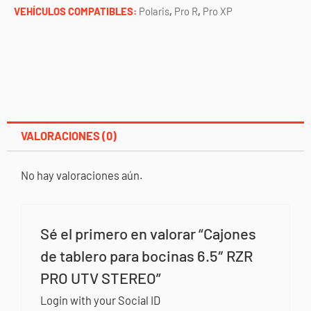
PRO
VEHÍCULOS COMPATIBLES:
Polaris
,
Pro R
,
Pro XP
UTV
STEREO
cantidad
VALORACIONES (0)
No hay valoraciones aún.
Sé el primero en valorar “Cajones
de tablero para bocinas 6.5″ RZR
PRO UTV STEREO”
Login with your Social ID