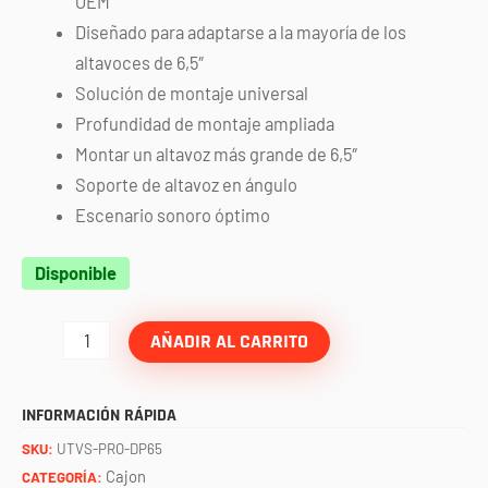
OEM
Diseñado para adaptarse a la mayoría de los
altavoces de 6,5″
Solución de montaje universal
Profundidad de montaje ampliada
Montar un altavoz más grande de 6,5″
Soporte de altavoz en ángulo
Escenario sonoro óptimo
Cajones
Disponible
de
tablero
AÑADIR AL CARRITO
para
bocinas
INFORMACIÓN RÁPIDA
6.5"
SKU:
UTVS-PRO-DP65
RZR
Cajon
CATEGORÍA: