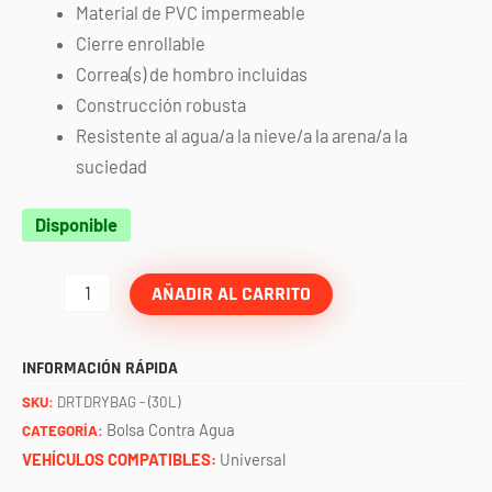
Material de PVC impermeable
Cierre enrollable
Correa(s) de hombro incluidas
Construcción robusta
Resistente al agua/a la nieve/a la arena/a la
suciedad
Bolsa
Disponible
grande
contra
AÑADIR AL CARRITO
agua
(30
INFORMACIÓN RÁPIDA
Litros)
SKU:
DRTDRYBAG - (30L)
DRT
Bolsa Contra Agua
CATEGORÍA:
cantidad
VEHÍCULOS COMPATIBLES:
Universal