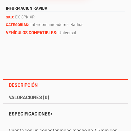
para
INFORMACIÓN RÁPIDA
radio
SKU:
EX-SPK-XR
RUGGED
Intercomunicadores
Radios
CATEGORÍAS:
,
cantidad
VEHÍCULOS COMPATIBLES:
Universal
DESCRIPCIÓN
VALORACIONES (0)
ESPECIFICACIONES:
Cuenta con un conector mono macho de 3,5 mm con