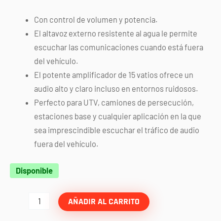
Con control de volumen y potencia.
El altavoz externo resistente al agua le permite
escuchar las comunicaciones cuando está fuera
del vehículo.
El potente amplificador de 15 vatios ofrece un
audio alto y claro incluso en entornos ruidosos.
Perfecto para UTV, camiones de persecución,
estaciones base y cualquier aplicación en la que
sea imprescindible escuchar el tráfico de audio
fuera del vehículo.
Bocina
Disponible
exterma
contra
AÑADIR AL CARRITO
agua