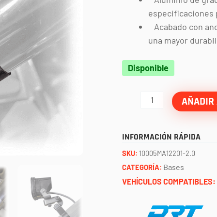
especificaciones 
Acabado con anod
una mayor durabil
Base
Disponible
para
faro
AÑADIR 
en
poste
INFORMACIÓN RÁPIDA
2.0"
SKU:
10005MA12201-2.0
DRT
Bases
CATEGORÍA:
cantidad
VEHÍCULOS COMPATIBLES: