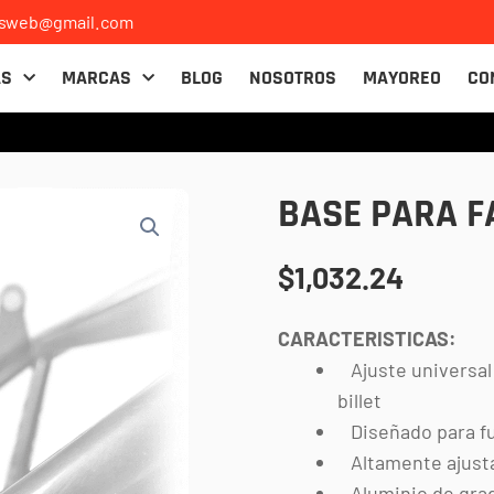
osweb@gmail.com
AS
MARCAS
BLOG
NOSOTROS
MAYOREO
CO
BASE PARA F
$
1,032.24
CARACTERISTICAS:
Ajuste universal 
billet
Diseñado para fun
Altamente ajustab
Aluminio de grad