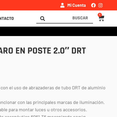
Mi Cuenta
0
Carrito
Search
NTACTO
...
ARO EN POSTE 2.0″ DRT
con el uso de abrazaderas de tubo DRT de aluminio
cionar con las principales marcas de iluminación.
le para montar luces u otros accesorios.
o aeronáutico 6061-T6 mecanizado según