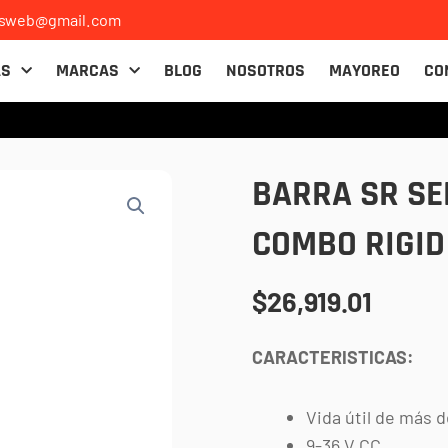
osweb@gmail.com
AS
MARCAS
BLOG
NOSOTROS
MAYOREO
CO
BARRA SR SE
COMBO RIGID
$
26,919.01
CARACTERISTICAS:
Vida útil de más 
9-36 V CC