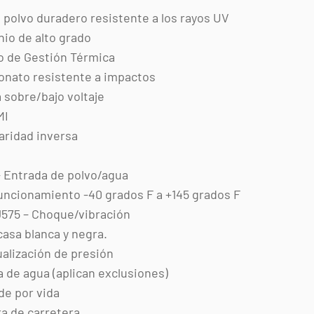
polvo duradero resistente a los rayos UV
nio de alto grado
o de Gestión Térmica
onato resistente a impactos
 sobre/bajo voltaje
MI
aridad inversa
 Entrada de polvo/agua
uncionamiento -40 grados F a +145 grados F
575 – Choque/vibración
casa blanca y negra.
ualización de presión
 de agua (aplican exclusiones)
de por vida
ra de carretera