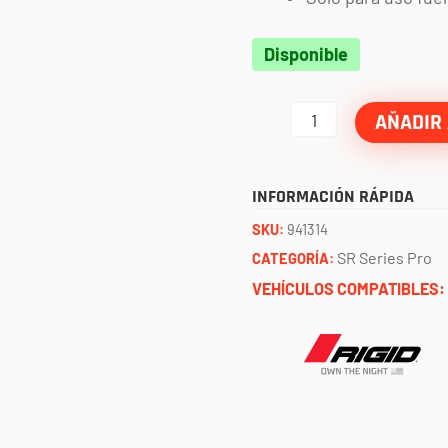
Barra
Disponible
SR
series
AÑADIR 
PRO
40"
INFORMACIÓN RÁPIDA
spot/drive
SKU:
941314
combo
SR Series Pro
CATEGORÍA:
RIGID
VEHÍCULOS COMPATIBLES:
cantidad