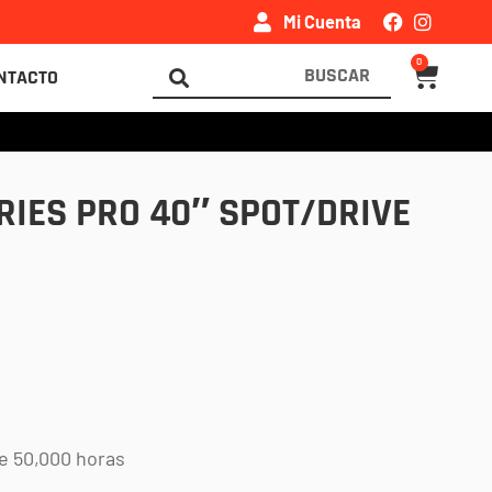
Mi Cuenta
0
Carrito
Search
NTACTO
...
RIES PRO 40″ SPOT/DRIVE
de 50,000 horas