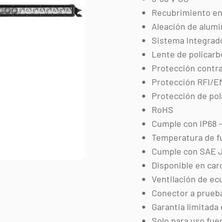
Recubrimiento en 
Aleación de alumi
Sistema Integrad
Lente de policarb
Protección contra
Protección RFI/E
Protección de pol
RoHS
Cumple con IP68 –
Temperatura de f
Cumple con SAE J
Disponible en car
Ventilación de ec
Conector a prueba
Garantia limitada 
Solo para uso fue