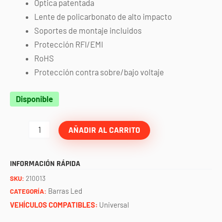
Óptica patentada
Lente de policarbonato de alto impacto
Soportes de montaje incluidos
Protección RFI/EMI
RoHS
Protección contra sobre/bajo voltaje
Barra
Disponible
radiance
plus
AÑADIR AL CARRITO
10"
azul
INFORMACIÓN RÁPIDA
RIGID
SKU:
210013
cantidad
Barras Led
CATEGORÍA:
VEHÍCULOS COMPATIBLES:
Universal