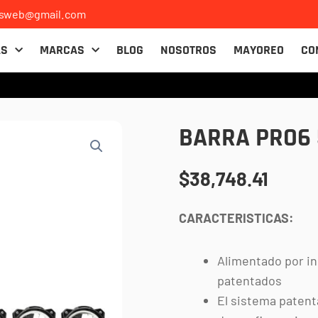
osweb@gmail.com
AS
MARCAS
BLOG
NOSOTROS
MAYOREO
CO
BARRA PRO6 
$
38,748.41
CARACTERISTICAS:
Alimentado por in
patentados
El sistema patent