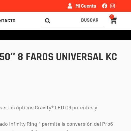
Mi Cuenta
0
Carrito
Search
NTACTO
...
50″ 8 FAROS UNIVERSAL KC
sertos ópticos Gravity® LED G6 potentes y
ado Infinity Ring™ permite la conversión del Pro6