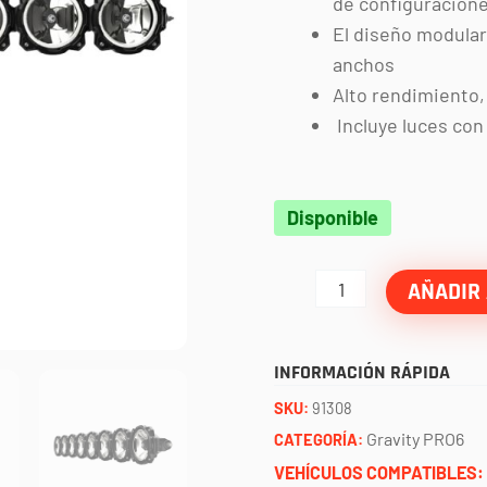
de configuracione
El diseño modular
anchos
Alto rendimiento
Incluye luces con
Barra
Disponible
PRO6
50"
AÑADIR 
8
faros
INFORMACIÓN RÁPIDA
UNIVERSAL
SKU:
91308
KC
Gravity PRO6
CATEGORÍA:
cantidad
VEHÍCULOS COMPATIBLES: