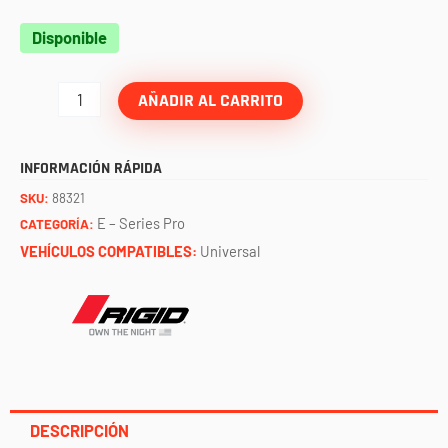
Barra
Disponible
E-
Series
AÑADIR AL CARRITO
Pro
RDS
INFORMACIÓN RÁPIDA
30"
SKU:
88321
spot
E – Series Pro
CATEGORÍA:
curva
VEHÍCULOS COMPATIBLES:
Universal
RIGID
cantidad
DESCRIPCIÓN