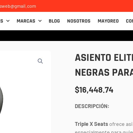
osweb@gmail.com
AS
MARCAS
BLOG
NOSOTROS
MAYOREO
CO
ASIENTO ELI
NEGRAS PARA
$
16,448.74
DESCRIPCIÓN:
Triple X Seats
ofrece as
especialmente para quie