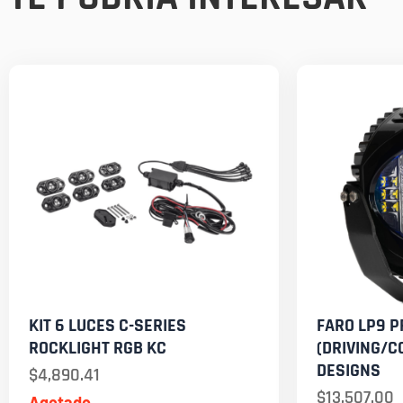
KIT 6 LUCES C-SERIES
FARO LP9 P
ROCKLIGHT RGB KC
(DRIVING/C
DESIGNS
$
4,890.41
$
13,507.00
Agotado