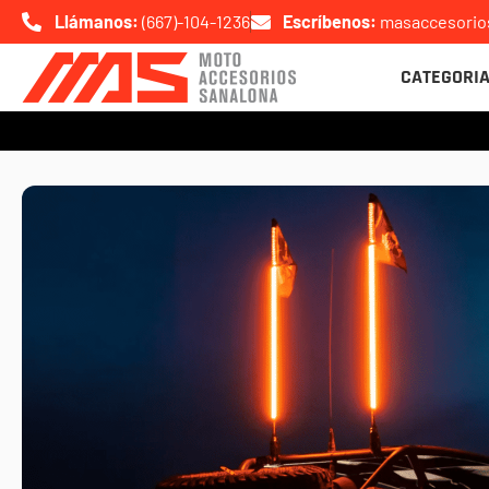
Ir
Llámanos:
(667)-104-1236
Escríbenos:
masaccesori
al
CATEGORI
contenido