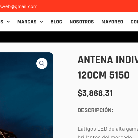
osweb@gmail.com
AS
MARCAS
BLOG
NOSOTROS
MAYOREO
CO
ANTENA INDI
120CM 5150
$
3,868.31
DESCRIPCIÓN:
Látigos LED de alta gama
brillantes del mercado