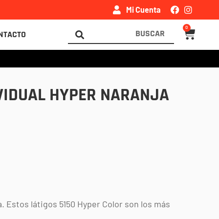
Mi Cuenta
0
Carrito
Search
NTACTO
...
VIDUAL HYPER NARANJA
. Estos látigos 5150 Hyper Color son los más