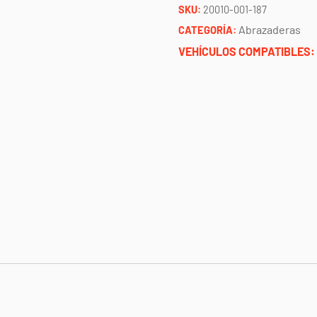
race/pro
SKU:
20010-001-187
1.875"
Abrazaderas
CATEGORÍA:
chupacabra
VEHÍCULOS COMPATIBLES:
cantidad