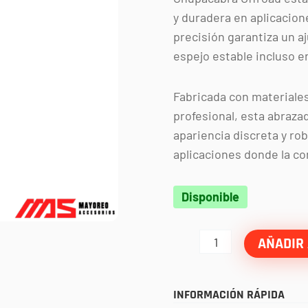
y duradera en aplicacion
precisión garantiza un a
espejo estable incluso e
Fabricada con materiales
profesional, esta abraza
apariencia discreta y rob
aplicaciones donde la con
Abrazadera
Disponible
negra
para
AÑADIR 
espejo
cuero
INFORMACIÓN RÁPIDA