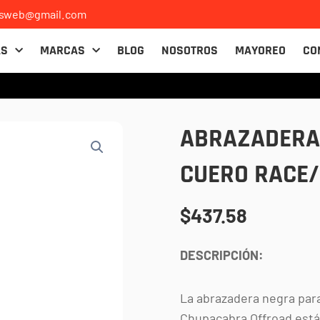
osweb@gmail.com
AS
MARCAS
BLOG
NOSOTROS
MAYOREO
CO
ABRAZADERA
CUERO RACE/
$
437.58
DESCRIPCIÓN:
La abrazadera negra par
Chupacabra Offroad está