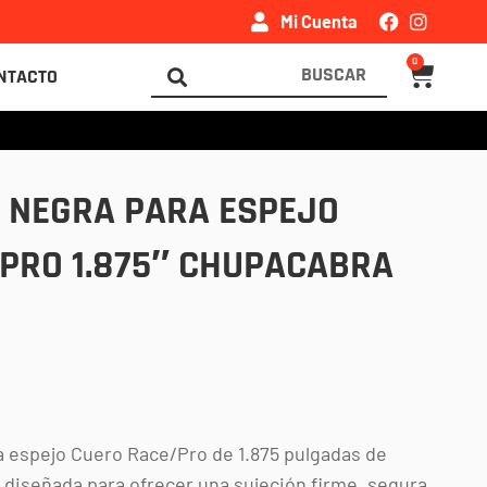
Mi Cuenta
0
Carrito
Search
NTACTO
...
 NEGRA PARA ESPEJO
PRO 1.875″ CHUPACABRA
a espejo Cuero Race/Pro de 1.875 pulgadas de
 diseñada para ofrecer una sujeción firme, segura