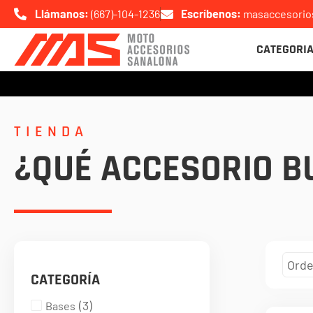
Ir
Llámanos:
(667)-104-1236
Escríbenos:
masaccesori
al
CATEGORI
contenido
TIENDA
¿QUÉ ACCESORIO B
CATEGORÍA
(
3
)
Bases