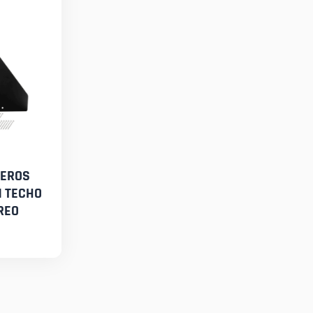
SEROS
N TECHO
REO