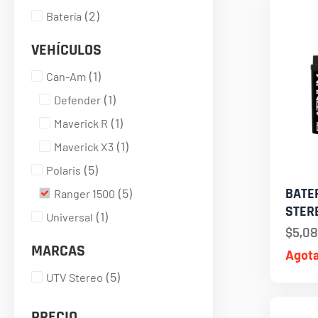
(
2
)
Batería
VEHÍCULOS
(
1
)
Can-Am
(
1
)
Defender
(
1
)
Maverick R
(
1
)
Maverick X3
(
5
)
Polaris
BATE
(
5
)
Ranger 1500
STER
(
1
)
Universal
$
5,08
MARCAS
Agot
(
5
)
UTV Stereo
PRECIO