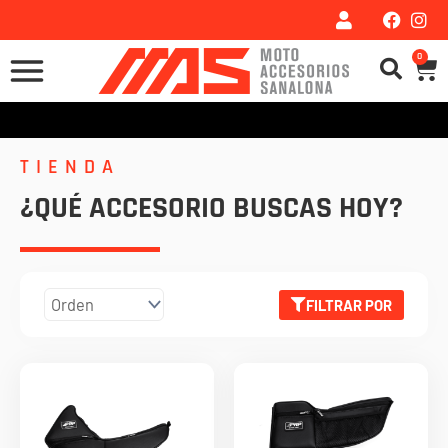
Ir
al
0
Car
contenido
TIENDA
¿QUÉ ACCESORIO BUSCAS HOY?
FILTRAR POR