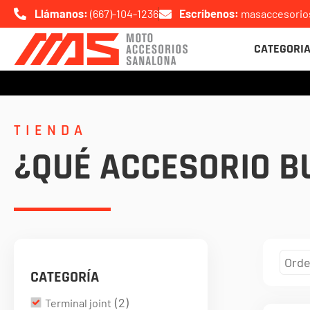
Ir
Llámanos:
(667)-104-1236
Escríbenos:
masaccesori
al
CATEGORI
contenido
TIENDA
¿QUÉ ACCESORIO B
CATEGORÍA
(
2
)
Terminal joint