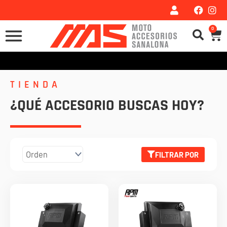
Ir
al
0
Car
contenido
TIENDA
¿QUÉ ACCESORIO BUSCAS HOY?
FILTRAR POR