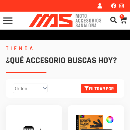
Ir
al
0
Car
contenido
TIENDA
¿QUÉ ACCESORIO BUSCAS HOY?
FILTRAR POR