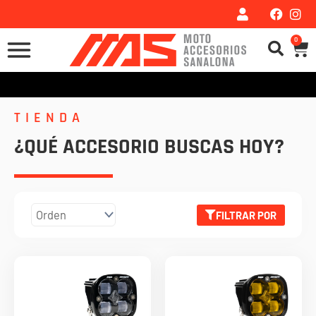
Ir
al
0
Car
contenido
TIENDA
¿QUÉ ACCESORIO BUSCAS HOY?
FILTRAR POR