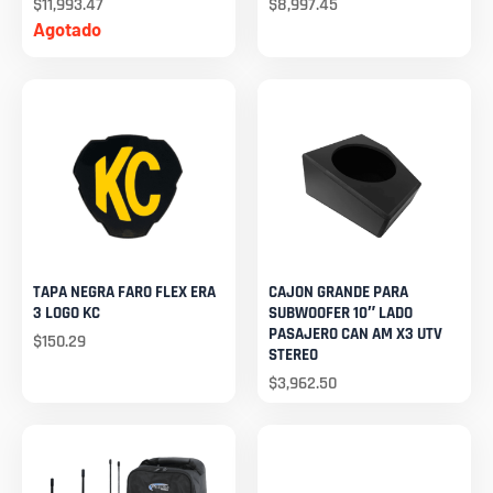
$
11,993.47
$
8,997.45
Agotado
TAPA NEGRA FARO FLEX ERA
CAJON GRANDE PARA
3 LOGO KC
SUBWOOFER 10″ LADO
PASAJERO CAN AM X3 UTV
$
150.29
STEREO
$
3,962.50