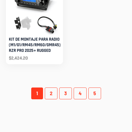
KIT DE MONTAJE PARA RADIO
(M1/G1/RM45/RM60/GMR45)
RZR PRO 2025+ RUGGED
$
2,424.20
1
2
3
4
5